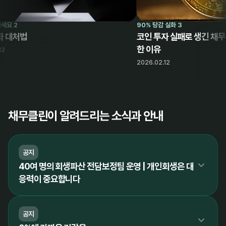
90% 탕감 실화 3
처법
코인 투자 실패로 생긴 채무, 개
한 이유
2026.02.12
채무클린이 알려드리는 소식과 안내
공지
40여 명의 회생파산 전담보정팀 운영 | 개인회생은 대
응력이 중요합니다
공지