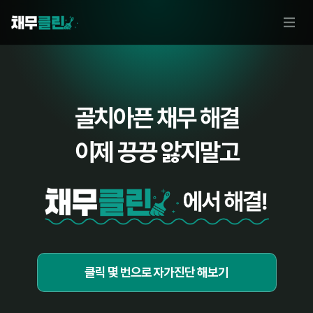
골치아픈 채무 해결
이제 끙끙 앓지말고
클릭 몇 번으로 자가진단 해보기